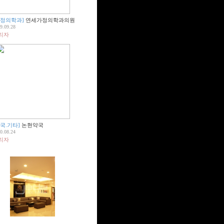
가정의학과]
연세가정의학과의원
9.09.28
리자
약국.기타]
논현약국
0.08.24
리자