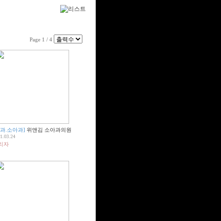
Page 1 / 4
내과.소아과]
위앤김 소아과의원
1.03.24
리자