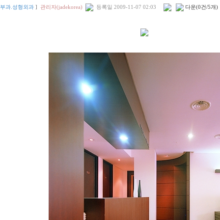
부과.성형외과
]
관리자(jadekorea)
등록일
2009-11-07 02:03
다운(0건/5개)