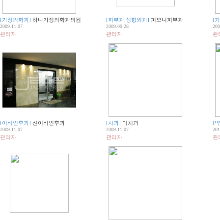
[가정의학과]
하나가정의학과의원
[피부과.성형외과]
피오니피부과
[
2009.11.07
2009.09.28
200
관리자
관리자
관
[이비인후과]
신이비인후과
[치과]
미치과
[
2009.11.07
2009.11.07
201
관리자
관리자
관